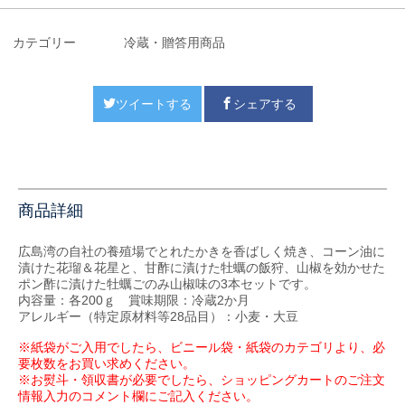
カテゴリー
冷蔵・贈答用商品
ツイートする
シェアする
商品詳細
広島湾の自社の養殖場でとれたかきを香ばしく焼き、コーン油に
漬けた花瑠＆花星と、甘酢に漬けた牡蠣の飯狩、山椒を効かせた
ポン酢に漬けた牡蠣ごのみ山椒味の3本セットです。
内容量：各200ｇ 賞味期限：冷蔵2か月
アレルギー（特定原材料等28品目）：小麦・大豆
※紙袋がご入用でしたら、ビニール袋・紙袋のカテゴリより、必
要枚数をお買い求めください。
※お熨斗・領収書が必要でしたら、ショッピングカートのご注文
情報入力のコメント欄にご記入ください。