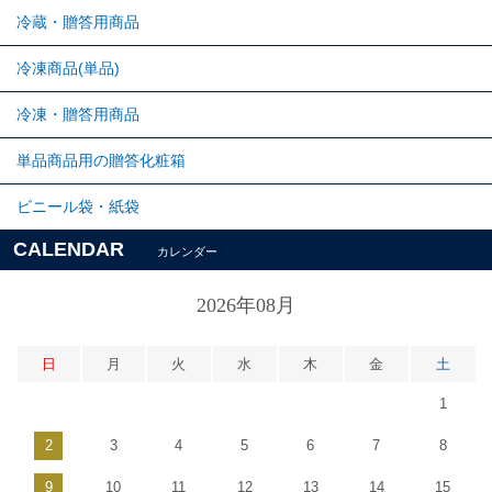
冷蔵・贈答用商品
冷凍商品(単品)
冷凍・贈答用商品
単品商品用の贈答化粧箱
ビニール袋・紙袋
CALENDAR
カレンダー
2026年08月
日
月
火
水
木
金
土
1
2
3
4
5
6
7
8
9
10
11
12
13
14
15