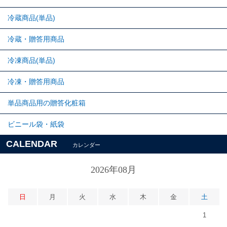
冷蔵商品(単品)
冷蔵・贈答用商品
冷凍商品(単品)
冷凍・贈答用商品
単品商品用の贈答化粧箱
ビニール袋・紙袋
CALENDAR
カレンダー
2026年08月
日
月
火
水
木
金
土
1