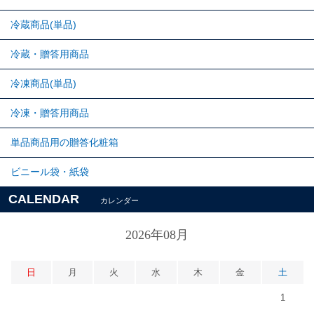
冷蔵商品(単品)
冷蔵・贈答用商品
冷凍商品(単品)
冷凍・贈答用商品
単品商品用の贈答化粧箱
ビニール袋・紙袋
CALENDAR
カレンダー
2026年08月
日
月
火
水
木
金
土
1