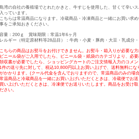
島湾の自社の養殖場でとれたかきと、牛すじを使用した、甘くて辛いス
入っています。
こちらは常温商品になります。冷蔵商品・冷凍商品と一緒にお買い求め
事をご承知おきください。
容量：200ｇ 賞味期限：常温1年6ヶ月
レルギー（特定原材料等28品目）：牛肉・小麦・豚肉・大豆・乳成分
こちらの商品はお熨斗をお付けできません。お熨斗・箱入りが必要な方
ビニール袋がご入用でしたら、ビニール袋・紙袋のカテゴリより、必要
領収書が必要でしたら、ショッピングカートのご注文情報入力のコメン
1件の送り先に対して、税込10,800円以上お買い上げで、送料無料になり
がかかります。(クール代金を含んでおりますので、常温商品のみの場合
常温商品と冷蔵商品を一緒にお買い上げいただくときは、冷蔵便でお送
買い上げいただくときは、冷凍便でお送りいたします。商品をお受け取
ださい。