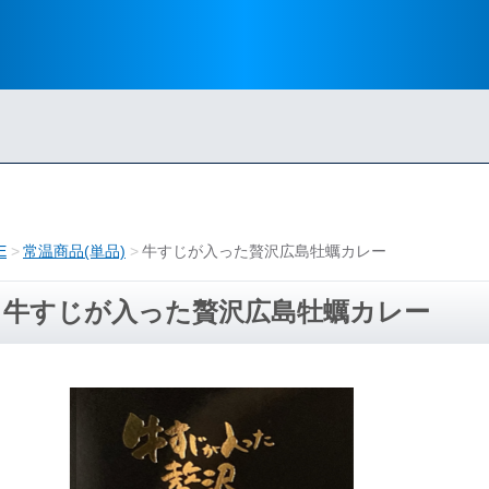
E
常温商品(単品)
牛すじが入った贅沢広島牡蠣カレー
牛すじが入った贅沢広島牡蠣カレー